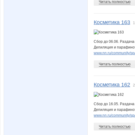
Читать полностью
Косметика 163
1
мзымта
оляр
Сбор до 06.06. Раздача
Депиляция и парафинот
эталон6
Юли
www.nn.ru/community/sp/m
Читать полностью
Цветочек05
Дево4ка-сне
Косметика 162
2
Сбор до 16.05. Раздача
Хвостик Лиса
Индиян
Депиляция и парафинот
www.nn.ru/community/sp/m
Читать полностью
ЛёляЦ
Лютик5