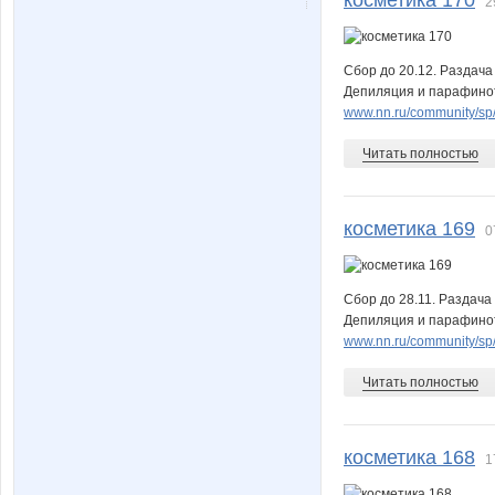
косметика 170
2
NN66
Nastya2
Сбор до 20.12. Раздача
Депиляция и парафинот
Ninkko
Ocelot
www.nn.ru/community/sp/m
Читать полностью
Qlo
SWEETFL
косметика 169
0
Сбор до 28.11. Раздача
Sunny Polly
Susshh
Депиляция и парафинот
www.nn.ru/community/sp/m
Читать полностью
Tsvetkovi
Ulaaa
косметика 168
1