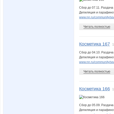
berettos
bomar
Сбор до 07.11. Раздача
Депиляция и парафинот
www.nn.ru/community/sp/m
elena0212
evgrafo
Читать полностью
Косметика 167
1
irka266
islandik
Сбор до 04.10. Раздача
Депиляция и парафинот
www.nn.ru/community/sp
katey777
kattya
Читать полностью
Косметика 166
1
lykeria
lyudo
Сбор до 05.09. Раздача
Депиляция и парафинот
mashulik751
merinve