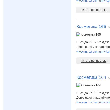
www.nn.ru/community/sp/m
Читать полностью
nikilena
nngirl26
Косметика 165
0
Сбор до 25.07. Раздача
pusik
qiwi
Депиляция и парафинот
www.nn.ru/community/sp/m
Читать полностью
smallgirl
sotka
Косметика 164
0
tanozd
tatian
Сбор до 27.06. Раздача
Депиляция и парафинот
www.nn.ru/community/sp/m
vvedmochka81
wise19