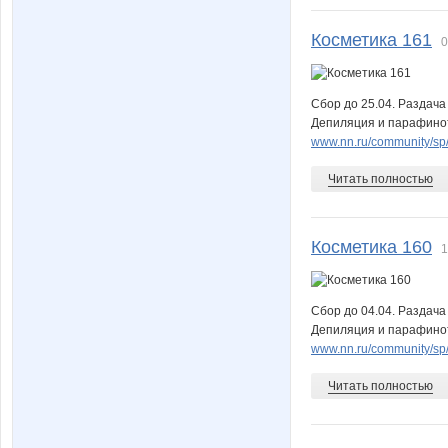
Косметика 161
0
Львиное_СЕРДЦЕ
Мал
Сбор до 25.04. Раздача
Депиляция и парафинот
www.nn.ru/community/sp/m
МОлина
Наталь
Читать полностью
Косметика 160
1
Пируэтта
Пр
Сбор до 04.04. Раздача
Депиляция и парафинот
www.nn.ru/community/sp/m
Татьяна*777
Тихонова
Читать полностью
ЗлючкаКолючка
Шигало