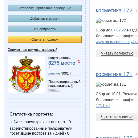
AntoninaN
Arina Rodio
Отправить приватное сообщение
косметика 172
1
Добавить в друзья
Игнорировать
Сбор до
Galka86
07.02.22
Gennat
Разда
Депиляция и парафинот
Сделать подарок
www.nn.ru/community/sp/
Совместная покупка: взрослый
Читать полностью
Janny-52
Juli001
популярность:
-1
8275 место
↓
косметика 171
рейтинг
3001
?
2
Привилегированный
Kss-Sss
LISIZ
пользователь
5
уровня
Сбор до 10.01. Раздача
Депиляция и парафинот
171.html
Mari-Dari
Maria I
Статистика портрета:
Читать полностью
сейчас просматривают портрет - 0
зарегистрированные пользователи
посетившие портрет за 7 дней - 0